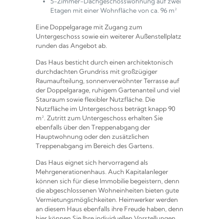
5-Zimmer-Dachgeschosswohnung auf zwei
Etagen mit einer Wohnfläche von ca. 96 m²
Eine Doppelgarage mit Zugang zum
Untergeschoss sowie ein weiterer Außenstellplatz
runden das Angebot ab.
Das Haus besticht durch einen architektonisch
durchdachten Grundriss mit großzügiger
Raumaufteilung, sonnenverwöhnter Terrasse auf
der Doppelgarage, ruhigem Gartenanteil und viel
Stauraum sowie flexibler Nutzfläche. Die
Nutzfläche im Untergeschoss beträgt knapp 90
m². Zutritt zum Untergeschoss erhalten Sie
ebenfalls über den Treppenabgang der
Hauptwohnung oder den zusätzlichen
Treppenabgang im Bereich des Gartens.
Das Haus eignet sich hervorragend als
Mehrgenerationenhaus. Auch Kapitalanleger
können sich für diese Immobilie begeistern, denn
die abgeschlossenen Wohneinheiten bieten gute
Vermietungsmöglichkeiten. Heimwerker werden
an diesem Haus ebenfalls ihre Freude haben, denn
hier können Sie Ihre individuellen Vorstellungen